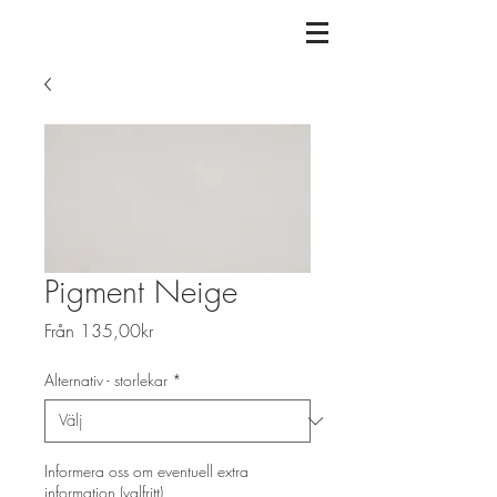
Pigment Neige
Reapris
Från
135,00kr
Alternativ - storlekar
*
Informera oss om eventuell extra
information (valfritt)