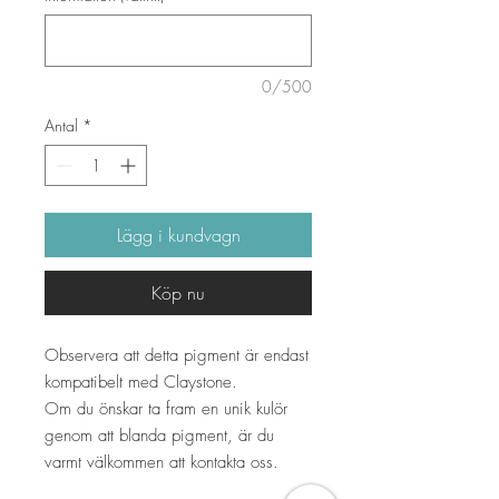
0/500
Antal
*
Lägg i kundvagn
Köp nu
Observera att detta pigment är endast
kompatibelt med Claystone.
Om du önskar ta fram en unik kulör
genom att blanda pigment, är du
varmt välkommen att kontakta oss.