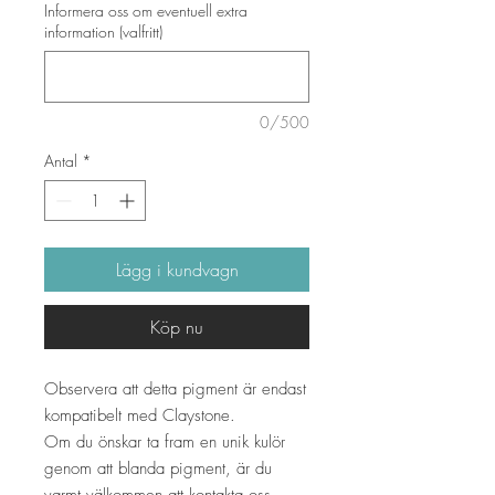
Informera oss om eventuell extra
information (valfritt)
0/500
Antal
*
Lägg i kundvagn
Köp nu
Observera att detta pigment är endast
kompatibelt med Claystone.
Om du önskar ta fram en unik kulör
genom att blanda pigment, är du