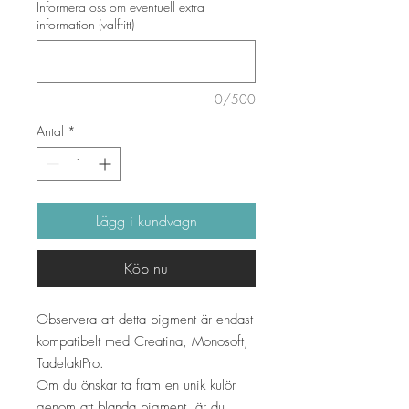
Informera oss om eventuell extra
information (valfritt)
0/500
Antal
*
Lägg i kundvagn
Köp nu
Observera att detta pigment är endast
kompatibelt med Creatina, Monosoft,
TadelaktPro.
Om du önskar ta fram en unik kulör
genom att blanda pigment, är du