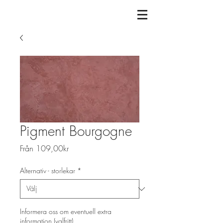
Pigment Bourgogne
Reapris
Från
109,00kr
Alternativ - storlekar
*
Informera oss om eventuell extra
information (valfritt)