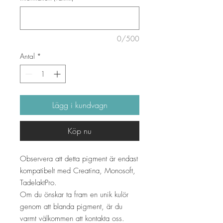
0/500
Antal
*
Lägg i kundvagn
Köp nu
Observera att detta pigment är endast
kompatibelt med Creatina, Monosoft,
TadelaktPro.
Om du önskar ta fram en unik kulör
genom att blanda pigment, är du
varmt välkommen att kontakta oss.