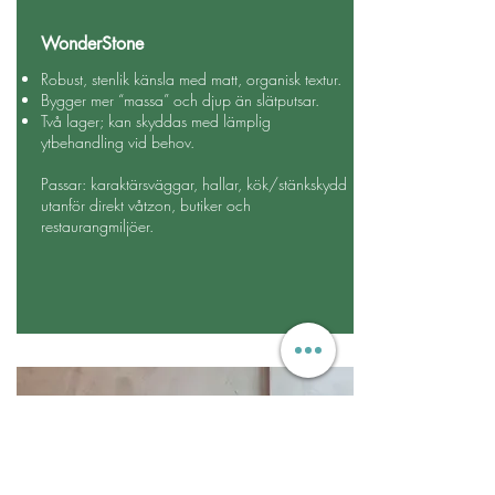
WonderStone
Robust, stenlik känsla med matt, organisk textur.
Bygger mer “massa” och djup än slätputsar.
Två lager; kan skyddas med lämplig
ytbehandling vid behov.
Passar: karaktärsväggar, hallar, kök/stänkskydd
utanför direkt våtzon, butiker och
restaurangmiljöer.