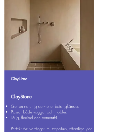
ClayLime
ClayStone
Ger en naturlig sten- eller betongkänsla.
Passar både väggar och möbler.
Tålig, flexibel och cementfri.
Perfekt för: vardagsrum, trapphus, offentliga ytor.