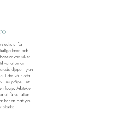
tro
erstuckatur för
urliga leran och
aserat vax vilket
il variation av
erade djupet i ytan
e. Listro väljs ofta
lusiv prägel i ett
en foajé. Arkitekter
r att få variation i
r har en matt yta.
ör blanka,