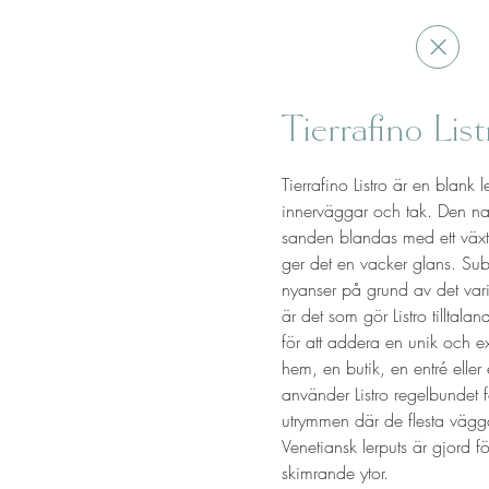
Tierrafino Lis
Tierrafino Listro är en blank l
innerväggar och tak. Den nat
sanden blandas med ett växtb
ger det en vacker glans. Subt
nyanser på grund av det vari
är det som gör Listro tilltaland
för att addera en unik och exk
hem, en butik, en entré eller 
använder Listro regelbundet fö
utrymmen där de flesta vägga
Venetiansk lerputs är gjord f
skimrande ytor.