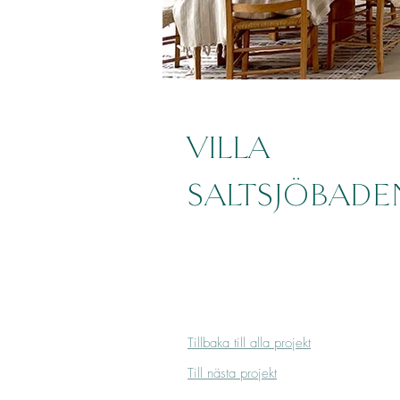
VILLA
SALTSJÖBADE
Tillbaka till alla projekt
Till nästa projekt