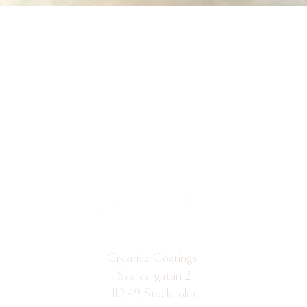
Creative Coatings
Svarvargatan 2
112 49 Stockholm