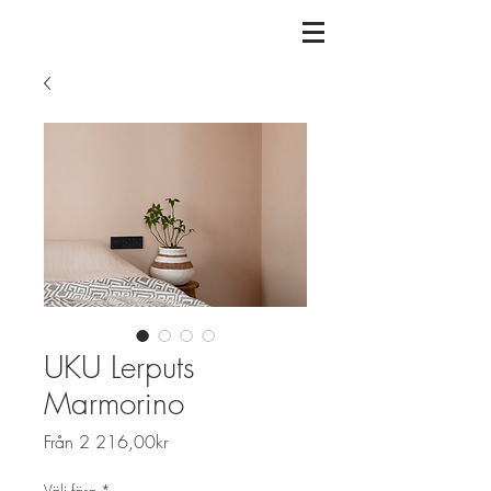
UKU Lerputs
Marmorino
Reapris
Från
2 216,00kr
Välj färg
*