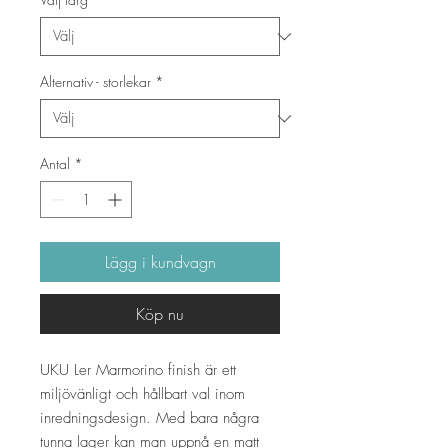
Alternativ - storlekar
*
Antal
*
Lägg i kundvagn
Köp nu
UKU Ler Marmorino finish är ett
miljövänligt och hållbart val inom
inredningsdesign. Med bara några
tunna lager kan man uppnå en matt